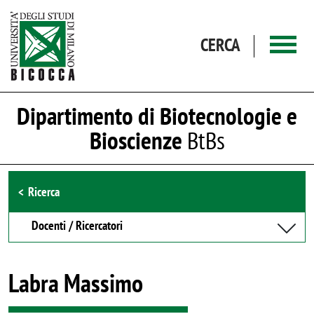
Salta al contenuto principale
CERCA
Dipartimento di Biotecnologie e
Bioscienze
BtBs
Browse the section
Ricerca
Docenti / Ricercatori
Labra Massimo