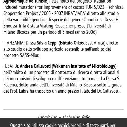
Agronomique de Tunisie
) nell'ambito del progetto "Radiation-
induced mutations for improvement of cactus TUN 5/023 -Technical
Cooperation Project / 2005 - 2007 INRAT/IAEA" diretto allo studio
della variabilità genetica di specie del genere Opuntia. La Dr.ssa H.
Snoussi-Trifa è stata Visiting Researcher presso l'Università di
Milano-Bicocca per un periodo di 3 mesi (anno 2006).
-TANZANIA: Dr.ssa
Silvia Ceppi
(
Istituto Oikos
, East Africa) diretto
allo studio dello sviluppo agricolo sostenibile nell’ambito del
progetto SASS-Miur.
-USA: Dr.
Andrea Gallavotti
(
Waksman Institute of Microbiology
)
nell'ambito di un progetto di dottorato di ricerca diretto all'analisi
dei meccanismi di sviluppo e differenziamento in mais. La Dr.ssa S.
Federici, dottoranda dell’Università di Milano-Bicocca sotto la guida
del Prof. Labra ha trascorso un anno presso il lab. del Dr. Gallavotti.
Labra’s Lab – #LabraLab_BtBs
last update September 2020
Questo sito utilizza cookie tecnici, propri e di terze parti, per