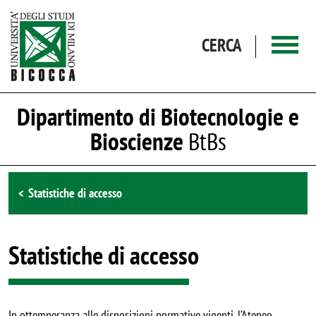
Salta al contenuto principale
CERCA
Dipartimento di Biotecnologie e
Bioscienze
BtBs
Browse the section
Statistiche di accesso
Statistiche di accesso
In ottemperanza alle disposizioni normative vigenti, l’Ateneo