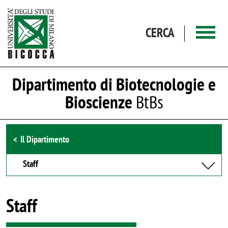
Salta al contenuto principale
CERCA
Dipartimento di Biotecnologie e
Bioscienze
BtBs
Browse the section
Il Dipartimento
Staff
Staff