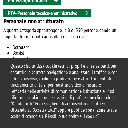
Professori/Ricercatori
PTA- Personale tecnico-amministrativo
Personale non strutturato
A questa categoria appartengono più di 350 persone, dando un
importante contributo ai risultati della ricerca.
Dottorandi
Borsisti
Assegnisti
Altro personale
Questo sito utilizza cookie tecnici, propri e di terze parti, per
garantire la corretta navigazione e analizzare il traffico e, con
il tuo consenso, cookie di profilazione e altri strumenti di
tracciamento di terzi per mostrare video e misurare
l'efficacia delle attività di comunicazione istituzionale. Puoi
© 2025 Università degli Studi di Milano-Bicocca
rifiutare i cookie non necessari e di profilazione cliccando su
Piazza dell'Ateneo Nuovo, 1 - 20126, Milano
“Rifiuta tutti”. Puoi scegliere di acconsentirne l’utilizzo
Casella PEC:
ateneo.bicocca@pec.unimib.it
cliccando su “Accetta tutti” oppure puoi personalizzare le tue
P.I. 12621570154 |
scelte cliccando su “Rivedi le tue scelte sui cookie”.
redazioneweb.btbs@unimib.it