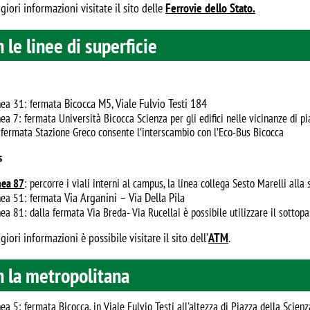
iori informazioni visitate il sito delle
Ferrovie dello Stato.
 le linee di superficie
Bicocca M5,
Viale Fulvio Testi 184
nea 31: fermata
nea 7: fermata Università Bicocca Scienza per gli edifici nelle vicinanze di
 fermata Stazione Greco consente l’interscambio con l’Eco-Bus Bicocca
s
nea 87
: percorre i viali interni al campus, la linea collega Sesto Marelli alla
Via Arganini – Via Della Pila
nea 51: fermata
nea 81: dalla fermata Via Breda- Via Rucellai è possibile utilizzare il sotto
iori informazioni è possibile visitare il sito dell’
ATM
.
 la metropolitana
ea 5: fermata Bicocca, in Viale Fulvio Testi all'altezza di Piazza della Scienz