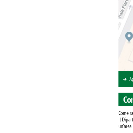
A
Co
Come ra
Il Dipar
un’area 