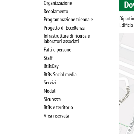
Do
Organizzazione
Regolamento
Diparti
Programmazione triennale
Edifici
Progetto di Eccellenza
Infrastrutture di ricerca e
Image
laboratori associati
Fatti e persone
Staff
BtBsDay
BtBs Social media
Servizi
Moduli
Sicurezza
BtBs e territorio
Area riservata