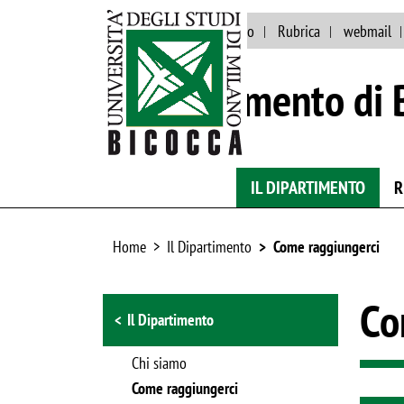
Eventi e news
Ateneo
Rubrica
webmail
Dipartimento di 
IL DIPARTIMENTO
R
Home
Il Dipartimento
Come raggiungerci
Browse the section
Co
Il Dipartimento
Chi siamo
Come raggiungerci