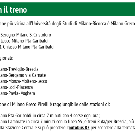
 il treno
one più vicina all’Università degli Studi di Milano-Bicocca è Milano Greco P
 Seregno-Milano S. Cristoforo
 Lecco-Milano-Pta Garibaldi
1 Chiasso-Milano Pta Garibaldi
gionali:
lano-Treviglio-Brescia
lano-Bergamo via Carnate
lano-Monza-Molteno-Lecco
lano-Lodi-Piacenza
lano-Pavia- Voghera
one di Milano Greco Pirelli è raggiungibile dalle stazioni di:
lano Pta Garibaldi in circa 7 minuti con 4 corse ogni ora;
lano Lambrate in circa 7 minuti con la linea S9, e treni R da/per Brescia, più
lla Stazione Centrale si può prendere l’
autobus 87
per scendere alla fermat