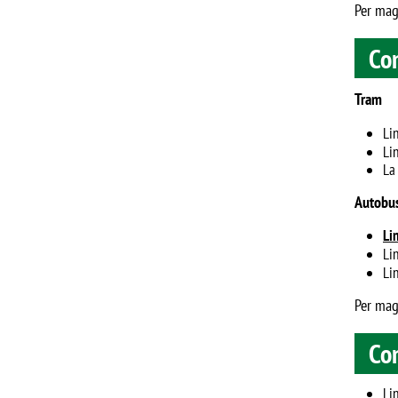
Per magg
Con
Tram
Li
Li
La
Autobu
Li
Li
Li
Per magg
Con
Lin