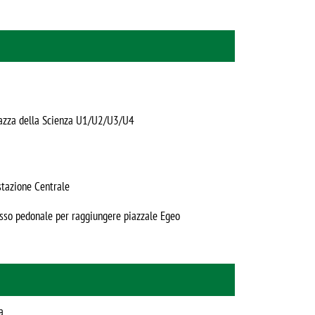
 piazza della Scienza U1/U2/U3/U4
 stazione Centrale
passo pedonale per raggiungere piazzale Egeo
a