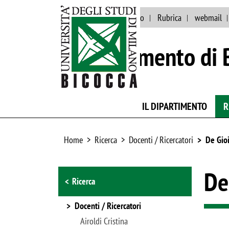
Eventi e news
Ateneo
Rubrica
webmail
Dipartimento di 
IL DIPARTIMENTO
R
Home
Ricerca
Docenti / Ricercatori
De Gio
Browse the section
De
Ricerca
Docenti / Ricercatori
Airoldi Cristina