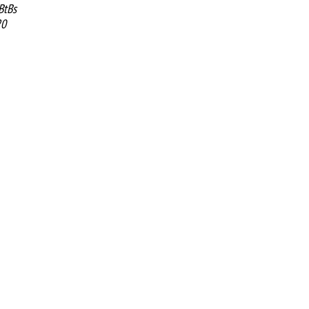
BtBs
20