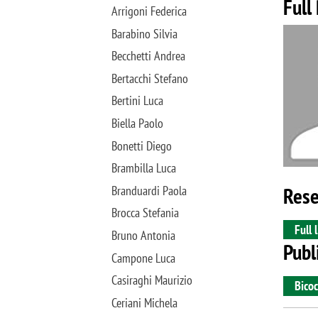
Full
Arrigoni Federica
Image
Barabino Silvia
Becchetti Andrea
Bertacchi Stefano
Bertini Luca
Biella Paolo
Bonetti Diego
Brambilla Luca
Rese
Branduardi Paola
Brocca Stefania
Full l
Bruno Antonia
Publ
Campone Luca
Casiraghi Maurizio
Bicoc
Ceriani Michela