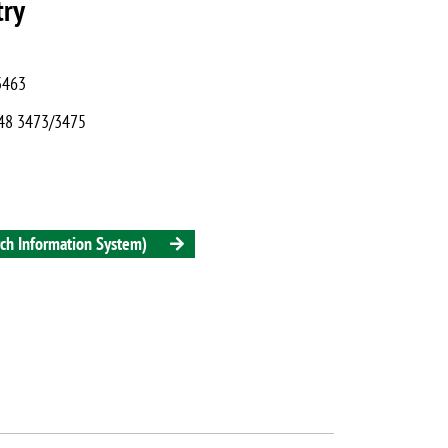
try
 3463
6448 3473/3475
arch Information System)