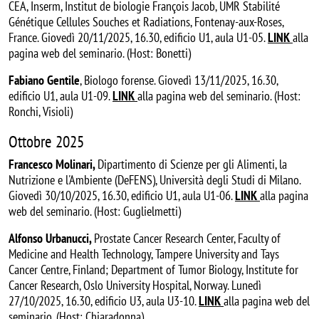
CEA, Inserm, Institut de biologie François Jacob, UMR Stabilité
Génétique Cellules Souches et Radiations, Fontenay-aux-Roses,
France. Giovedì 20/11/2025, 16.30, edificio U1, aula U1-05.
LINK
alla
pagina web del seminario. (Host: Bonetti)
Fabiano Gentile
, Biologo forense. Giovedì 13/11/2025, 16.30,
edificio U1, aula U1-09.
LINK
alla pagina web del seminario. (Host:
Ronchi, Visioli)
Ottobre 2025
Francesco Molinari,
Dipartimento di Scienze per gli Alimenti, la
Nutrizione e l'Ambiente (DeFENS), Università degli Studi di Milano.
Giovedì 30/10/2025, 16.30, edificio U1, aula U1-06.
LINK
alla pagina
web del seminario. (Host: Guglielmetti)
Alfonso Urbanucci,
Prostate Cancer Research Center, Faculty of
Medicine and Health Technology, Tampere University and Tays
Cancer Centre, Finland; Department of Tumor Biology, Institute for
Cancer Research, Oslo University Hospital, Norway. Lunedì
27/10/2025, 16.30, edificio U3, aula U3-10.
LINK
alla pagina web del
seminario. (Host: Chiaradonna)