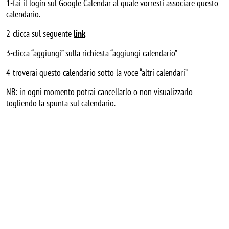
1-fai il login sul Google Calendar al quale vorresti associare questo
calendario.
2-clicca sul seguente
link
3-clicca “aggiungi” sulla richiesta “aggiungi calendario”
4-troverai questo calendario sotto la voce “altri calendari”
NB: in ogni momento potrai cancellarlo o non visualizzarlo
togliendo la spunta sul calendario.