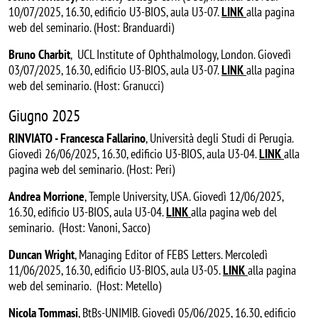
10/07/2025, 16.30, edificio U3-BIOS, aula U3-07.
LINK
alla pagina
web del seminario. (Host: Branduardi)
Bruno Charbit
, UCL Institute of Ophthalmology, London. Giovedì
03/07/2025, 16.30, edificio U3-BIOS, aula U3-07.
LINK
alla pagina
web del seminario. (Host: Granucci)
Giugno 2025
RINVIATO - Francesca Fallarino
, Università degli Studi di Perugia.
Giovedì 26/06/2025, 16.30, edificio U3-BIOS, aula U3-04.
LINK
alla
pagina web del seminario. (Host: Peri)
Andrea Morrione
, Temple University, USA. Giovedì 12/06/2025,
16.30, edificio U3-BIOS, aula U3-04.
LINK
alla pagina web del
seminario. (Host: Vanoni, Sacco)
Duncan Wright
, Managing Editor of FEBS Letters. Mercoledì
11/06/2025, 16.30, edificio U3-BIOS, aula U3-05.
LINK
alla pagina
web del seminario. (Host: Metello)
Nicola Tommasi
, BtBs-UNIMIB. Giovedì 05/06/2025, 16.30, edificio