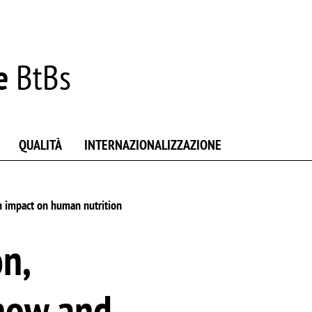
e
BtBs
QUALITÀ
INTERNAZIONALIZZAZIONE
n impact on human nutrition
n,
 how and