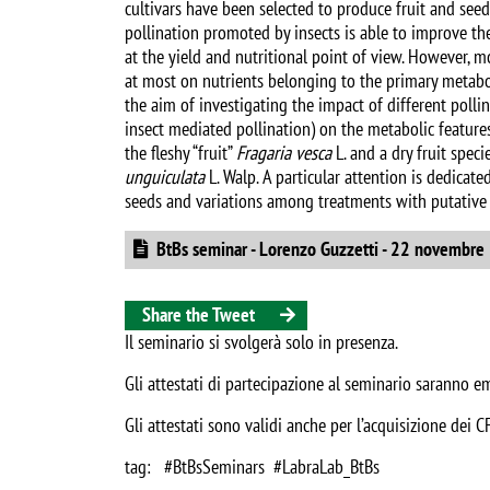
cultivars have been selected to produce fruit and seed
pollination promoted by insects is able to improve th
at the yield and nutritional point of view. However, 
at most on nutrients belonging to the primary metabo
the aim of investigating the impact of different polli
insect mediated pollination) on the metabolic features
the fleshy “fruit”
Fragaria vesca
L. and a dry fruit spe
unguiculata
L. Walp. A particular attention is dedica
seeds and variations among treatments with putative i
Document
BtBs seminar - Lorenzo Guzzetti - 22 novembr
Share the Tweet
Il seminario si svolgerà solo in presenza.
Gli attestati di partecipazione al seminario saranno 
Gli attestati sono validi anche per l’acquisizione dei CF
tag: #BtBsSeminars #LabraLab_BtBs