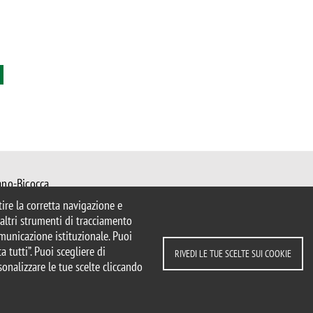
ano-Bicocca
 Milano
ntire la corretta navigazione e
mib.it
e altri strumenti di tracciamento
bs@unimib.it
comunicazione istituzionale. Puoi
a tutti”. Puoi scegliere di
RIVEDI LE TUE SCELTE SUI COOKIE
sonalizzare le tue scelte cliccando
parente
Dichiarazione di accessibilità
ui cookie