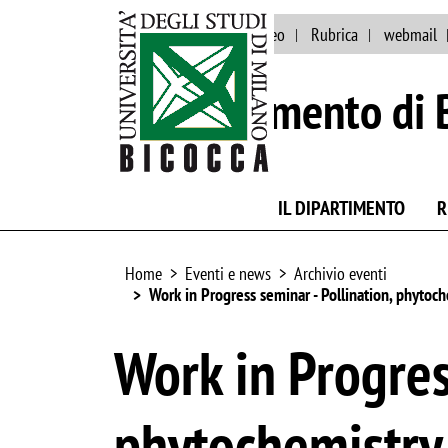
Eventi e news
Ateneo
Rubrica
webmail
Dipartimento di 
IL DIPARTIMENTO
R
Home
Eventi e news
Archivio eventi
Work in Progress seminar - Pollination, phyto
Work in Progres
phytochemistry