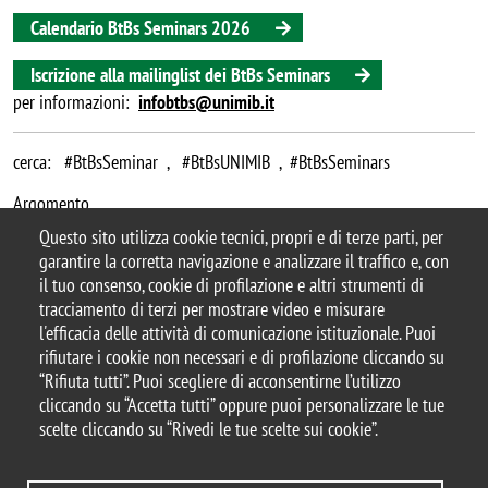
Calendario BtBs Seminars 2026
Iscrizione alla mailinglist dei BtBs Seminars
per informazioni:
infobtbs@unimib.it
cerca: #BtBsSeminar , #BtBsUNIMIB , #BtBsSeminars
Argomento
BtBs Seminar
seminario
Questo sito utilizza cookie tecnici, propri e di terze parti, per
garantire la corretta navigazione e analizzare il traffico e, con
il tuo consenso, cookie di profilazione e altri strumenti di
tracciamento di terzi per mostrare video e misurare
l'efficacia delle attività di comunicazione istituzionale. Puoi
© 2025 Università degli Studi di Milano-Bicocca
rifiutare i cookie non necessari e di profilazione cliccando su
Piazza dell'Ateneo Nuovo, 1 - 20126, Milano
“Rifiuta tutti”. Puoi scegliere di acconsentirne l’utilizzo
Casella PEC:
ateneo.bicocca@pec.unimib.it
cliccando su “Accetta tutti” oppure puoi personalizzare le tue
P.I. 12621570154 |
scelte cliccando su “Rivedi le tue scelte sui cookie”.
redazioneweb.btbs@unimib.it