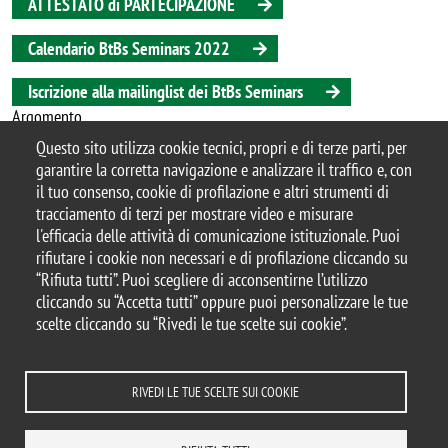
ATTESTATO di PARTECIPAZIONE
Calendario BtBs Seminars 2022
Iscrizione alla mailinglist dei BtBs Seminars
Argomento
seminario
Questo sito utilizza cookie tecnici, propri e di terze parti, per
garantire la corretta navigazione e analizzare il traffico e, con
il tuo consenso, cookie di profilazione e altri strumenti di
tracciamento di terzi per mostrare video e misurare
l'efficacia delle attività di comunicazione istituzionale. Puoi
© 2025 Università degli Studi di Milano-Bicocca
rifiutare i cookie non necessari e di profilazione cliccando su
Piazza dell'Ateneo Nuovo, 1 - 20126, Milano
“Rifiuta tutti”. Puoi scegliere di acconsentirne l’utilizzo
Casella PEC:
ateneo.bicocca@pec.unimib.it
cliccando su “Accetta tutti” oppure puoi personalizzare le tue
P.I. 12621570154 |
scelte cliccando su “Rivedi le tue scelte sui cookie”.
redazioneweb.btbs@unimib.it
RIVEDI LE TUE SCELTE SUI COOKIE