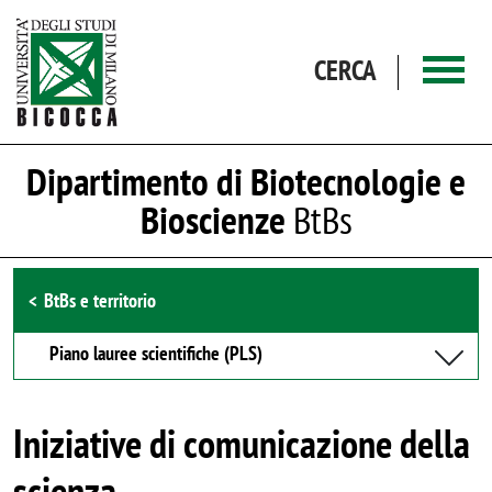
Salta al contenuto principale
CERCA
Dipartimento di Biotecnologie e
Bioscienze
BtBs
Browse the section
BtBs e territorio
Piano lauree scientifiche (PLS)
Iniziative di comunicazione della
scienza