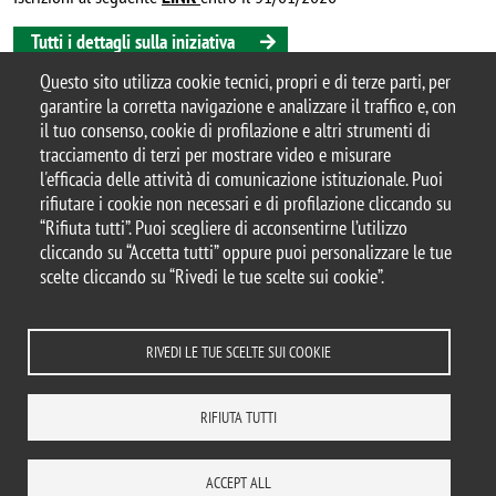
Tutti i dettagli sulla iniziativa
Questo sito utilizza cookie tecnici, propri e di terze parti, per
locandina Science on Stage con Stefano Bertacchi
garantire la corretta navigazione e analizzare il traffico e, con
il tuo consenso, cookie di profilazione e altri strumenti di
tracciamento di terzi per mostrare video e misurare
l'efficacia delle attività di comunicazione istituzionale. Puoi
© 2025 Università degli Studi di Milano-Bicocca
rifiutare i cookie non necessari e di profilazione cliccando su
Piazza dell'Ateneo Nuovo, 1 - 20126, Milano
“Rifiuta tutti”. Puoi scegliere di acconsentirne l’utilizzo
Casella PEC:
ateneo.bicocca@pec.unimib.it
cliccando su “Accetta tutti” oppure puoi personalizzare le tue
P.I. 12621570154 |
scelte cliccando su “Rivedi le tue scelte sui cookie”.
redazioneweb.btbs@unimib.it
RIVEDI LE TUE SCELTE SUI COOKIE
Note legali
Privacy e cookie policy
Amministrazione trasparente
RIFIUTA TUTTI
Dichiarazione di accessibilità
Accessibilità
Statistiche di accesso
Rivedi le tue scelte sui cookie
ACCEPT ALL