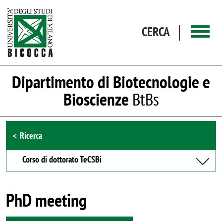
Salta al contenuto principale
CERCA
Dipartimento di Biotecnologie e
Bioscienze
BtBs
Browse the section
Ricerca
Corso di dottorato TeCSBi
PhD meeting