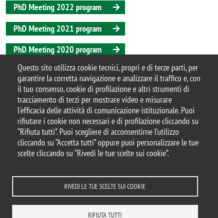
PhD Meeting 2022 program
PhD Meeting 2021 program
PhD Meeting 2020 program
Questo sito utilizza cookie tecnici, propri e di terze parti, per
PhD Meeting 2019 program
garantire la corretta navigazione e analizzare il traffico e, con
il tuo consenso, cookie di profilazione e altri strumenti di
tracciamento di terzi per mostrare video e misurare
l'efficacia delle attività di comunicazione istituzionale. Puoi
© 2025 Università degli Studi di Milano-Bicocca
rifiutare i cookie non necessari e di profilazione cliccando su
Piazza dell'Ateneo Nuovo, 1 - 20126, Milano
“Rifiuta tutti”. Puoi scegliere di acconsentirne l’utilizzo
Casella PEC:
ateneo.bicocca@pec.unimib.it
cliccando su “Accetta tutti” oppure puoi personalizzare le tue
P.I. 12621570154 |
scelte cliccando su “Rivedi le tue scelte sui cookie”.
redazioneweb.btbs@unimib.it
RIVEDI LE TUE SCELTE SUI COOKIE
Note legali
Privacy e cookie policy
Amministrazione trasparente
RIFIUTA TUTTI