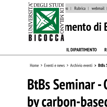
Eventi e news
Ateneo
Rubrica
webmail
Dipartimento di 
IL DIPARTIMENTO
R
Home
Eventi e news
Archivio eventi
BtBs 
BtBs Seminar - 
by carbon-base