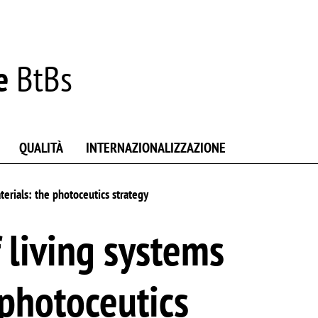
e
BtBs
QUALITÀ
INTERNAZIONALIZZAZIONE
erials: the photoceutics strategy
 living systems
photoceutics