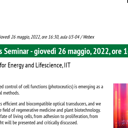
 giovedì 26 maggio, 2022, ore 16:30, aula U3-04 / Webex
s Seminar - giovedì 26 maggio, 2022, ore 
r Energy and Lifescience, IIT
Image
ed control of cell functions (photoceutics) is emerging as a
al methods.
s efficient and biocompatible optical transducers, and we
e field of regenerative medicine and plant biotechnology.
fate of living cells, from adhesion to proliferation, from
ght will be presented and critically discussed.