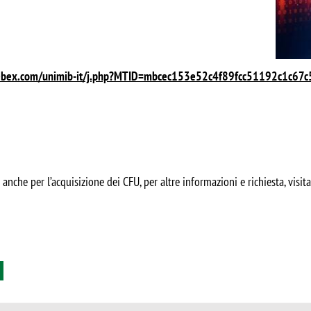
webex.com/unimib-it/j.php?MTID=mbcec153e52c4f89fcc51192c1c67
anche per l’acquisizione dei CFU, per altre informazioni e richiesta, visita