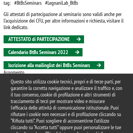
tag: #BtBsSeminars #LegnaniLab_BtBs
Gli attestati di partecipazione al seminario sono validi anche per
l’acquisizione dei CFU, per altre informazioni e richiesta, visitare il
link dedicato.
ATTESTATO di PARTECIPAZIONE
Calendario BtBs Seminars 2022
Iscrizione alla mailinglist dei BtBs Seminars
Argomento
seminario
Questo sito utilizza cookie tecnici, propri e di terze parti, per
garantire la corretta navigazione e analizzare il traffico e, con
il tuo consenso, cookie di profilazione e altri strumenti di
tracciamento di terzi per mostrare video e misurare
l'efficacia delle attività di comunicazione istituzionale. Puoi
© 2025 Università degli Studi di Milano-Bicocca
rifiutare i cookie non necessari e di profilazione cliccando su
Piazza dell'Ateneo Nuovo, 1 - 20126, Milano
“Rifiuta tutti”. Puoi scegliere di acconsentirne l’utilizzo
Casella PEC:
ateneo.bicocca@pec.unimib.it
cliccando su “Accetta tutti” oppure puoi personalizzare le tue
P.I. 12621570154 |