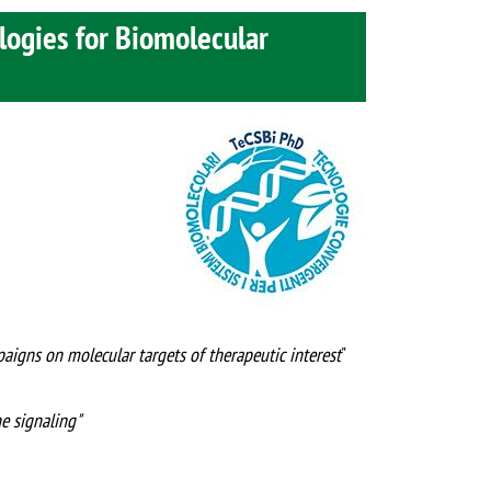
logies for Biomolecular
Image
paigns on molecular targets of therapeutic interest
"
ne signaling"