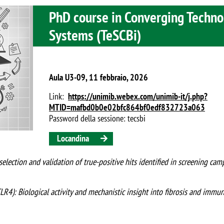
PhD course in Converging Techno
Systems (TeSCBi)
Aula U3-09, 11 febbraio, 2026
Link:
https://unimib.webex.com/unimib-it/j.php?
MTID=mafbd0b0e02bfc864bf0edf832723a063
Password della sessione: tecsbi
Locandina
election and validation of true-positive hits identified in screening cam
LR4): Biological activity and mechanistic insight into fibrosis and immu