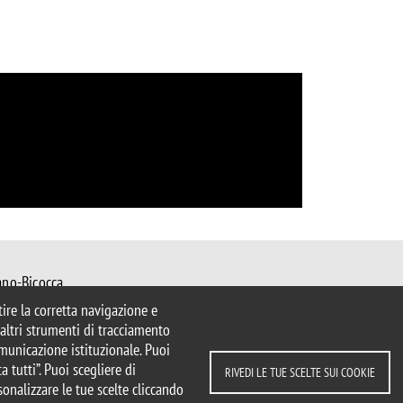
ano-Bicocca
 Milano
ntire la corretta navigazione e
mib.it
e altri strumenti di tracciamento
bs@unimib.it
comunicazione istituzionale. Puoi
a tutti”. Puoi scegliere di
RIVEDI LE TUE SCELTE SUI COOKIE
sonalizzare le tue scelte cliccando
parente
Dichiarazione di accessibilità