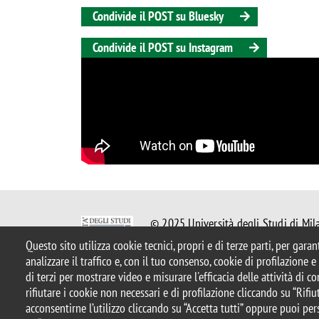
Condivide il POST su Bluesky
Condivide il POST su Instagram
© 2025 Università degli Studi di Mil
Piazza dell'Ateneo Nuovo, 1 - 20126,
Questo sito utilizza cookie tecnici, propri e di terze parti, per gara
Casella PEC:
ateneo.bicocca@pec.uni
analizzare il traffico e, con il tuo consenso, cookie di profilazione 
P.I. 12621570154 |
redazioneweb.bt
di terzi per mostrare video e misurare l'efficacia delle attività di 
rifiutare i cookie non necessari e di profilazione cliccando su “Rifiut
acconsentirne l’utilizzo cliccando su “Accetta tutti” oppure puoi per
Note legali
Privacy e cookie policy
Amministrazione tras