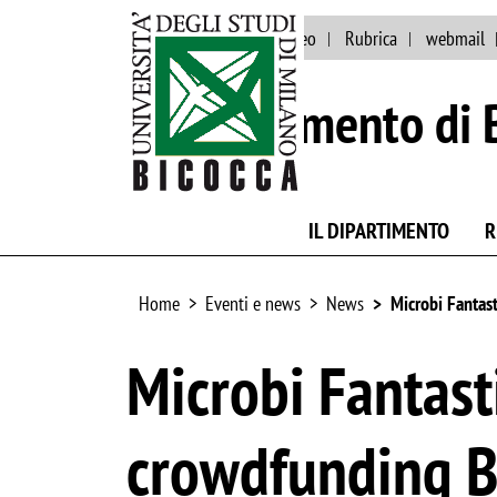
Eventi e news
Ateneo
Rubrica
webmail
Dipartimento di 
IL DIPARTIMENTO
R
Home
Eventi e news
News
Microbi Fantas
Microbi Fantast
crowdfunding 