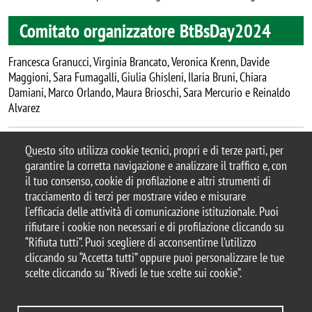
Comitato organizzatore BtBsDay2024
Francesca Granucci, Virginia Brancato, Veronica Krenn, Davide
Maggioni, Sara Fumagalli, Giulia Ghisleni, Ilaria Bruni, Chiara
Damiani, Marco Orlando, Maura Brioschi, Sara Mercurio e Reinaldo
Alvarez
#BtBsDay - #BtBsDay2024 - #BtBsUNIMIB
Questo sito utilizza cookie tecnici, propri e di terze parti, per
garantire la corretta navigazione e analizzare il traffico e, con
il tuo consenso, cookie di profilazione e altri strumenti di
tracciamento di terzi per mostrare video e misurare
l'efficacia delle attività di comunicazione istituzionale. Puoi
© 2025 Università degli Studi di Milano-Bicocca
rifiutare i cookie non necessari e di profilazione cliccando su
Piazza dell'Ateneo Nuovo, 1 - 20126, Milano
“Rifiuta tutti”. Puoi scegliere di acconsentirne l’utilizzo
Casella PEC:
ateneo.bicocca@pec.unimib.it
cliccando su “Accetta tutti” oppure puoi personalizzare le tue
P.I. 12621570154 |
scelte cliccando su “Rivedi le tue scelte sui cookie”.
redazioneweb.btbs@unimib.it