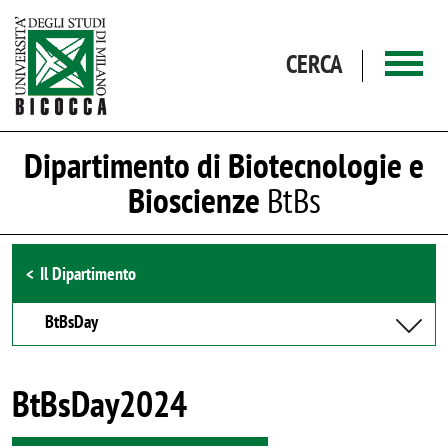
Salta al contenuto principale
CERCA
Dipartimento di Biotecnologie e
Bioscienze
BtBs
Browse the section
Il Dipartimento
BtBsDay
BtBsDay2024