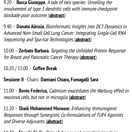
9.20 –
Rocca Giuseppe
,
A tale of two species: Unveiling the
involvement of type 3 dendritic cells with immune checkpoint
blockade poor outcome
. (
abstract
)
9.40 –
Donato Alessia
,
Bioinformatic Insights into DC3 Dynamics in
Advanced Non-Small Cell Lung Cancer: Integrating Single-Cell RNA
Sequencing and Spa-tial Technologies.
(
abstract
)
10.00 –
Zerbato Barbara
,
Targeting the Unfolded Protein Response
for Breast and Pancreatic Cancer Therapy.
(
abstract
)
10.20 / 11.00 –
Coffee Break
Sessione II
- Chairs:
Damiani Chiara, Fumagalli Sara
11.00 –
Bovio Federica,
Cadmium exacerbates the Warburg effect in
neuronal cells, but not in microglia.
(
abstract
)
11.20 –
Shaik Mohammed Monsoor
,
Enhancing Immunogenic
Responses through Synergistic Co-formulations of TLR4 Agonists
and Diverse Adjuvants.
(
abstract
)