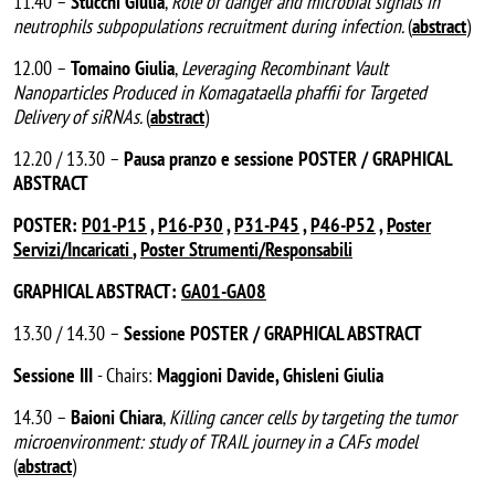
11.40 –
Stucchi Giulia
,
Role of danger and microbial signals in
neutrophils subpopulations recruitment during infection.
(
abstract
)
12.00 –
Tomaino Giulia
,
Leveraging Recombinant Vault
Nanoparticles Produced in Komagataella phaffii for Targeted
Delivery of siRNAs.
(
abstract
)
12.20 / 13.30 –
Pausa pranzo e sessione POSTER / GRAPHICAL
ABSTRACT
POSTER:
P01-P15
,
P16-P30
,
P31-P45
,
P46-P52
,
Poster
Servizi/Incaricati
,
Poster Strumenti/Responsabili
GRAPHICAL ABSTRACT:
GA01-GA08
13.30 / 14.30 –
Sessione POSTER / GRAPHICAL ABSTRACT
Sessione III
- Chairs:
Maggioni Davide, Ghisleni Giulia
14.30 –
Baioni Chiara
,
Killing cancer cells by targeting the tumor
microenvironment: study of TRAIL journey in a CAFs model
(
abstract
)