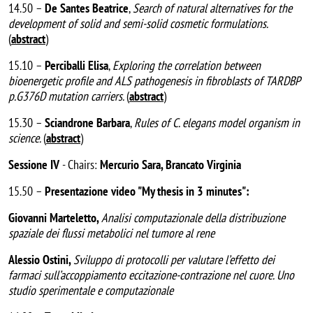
14.50 –
De Santes Beatrice
,
Search of natural alternatives for the
development of solid and semi-solid cosmetic formulations.
(
abstract
)
15.10 –
Perciballi Elisa
,
Exploring the correlation between
bioenergetic profile and ALS pathogenesis in fibroblasts of TARDBP
p.G376D mutation carriers.
(
abstract
)
15.30 –
Sciandrone Barbara
,
Rules of C. elegans model organism in
science.
(
abstract
)
Sessione IV
- Chairs:
Mercurio Sara, Brancato Virginia
15.50 –
Presentazione video "My thesis in 3 minutes":
Giovanni Marteletto,
Analisi computazionale della distribuzione
spaziale dei flussi metabolici nel tumore al rene
Alessio Ostini,
Sviluppo di protocolli per valutare l’effetto dei
farmaci sull’accoppiamento eccitazione-contrazione nel cuore. Uno
studio sperimentale e computazionale