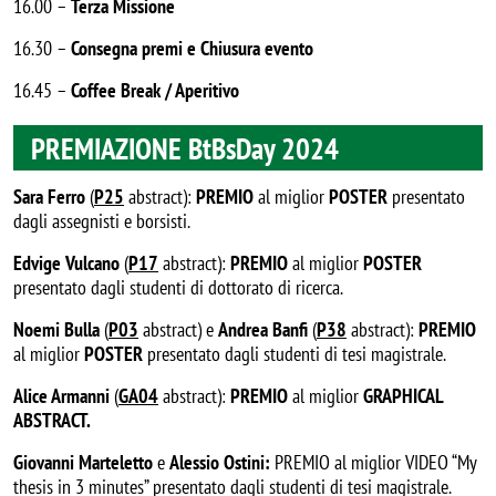
16.00 –
Terza Missione
16.30 –
Consegna premi e Chiusura evento
16.45 –
Coffee Break / Aperitivo
PREMIAZIONE BtBsDay 2024
Sara Ferro
(
P25
abstract):
PREMIO
al miglior
POSTER
presentato
dagli assegnisti e borsisti.
Edvige Vulcano
(
P17
abstract):
PREMIO
al miglior
POSTER
presentato dagli studenti di dottorato di ricerca.
Noemi Bulla
(
P03
abstract) e
Andrea Banfi
(
P38
abstract):
PREMIO
al miglior
POSTER
presentato dagli studenti di tesi magistrale.
Alice Armanni
(
GA04
abstract):
PREMIO
al miglior
GRAPHICAL
ABSTRACT.
Giovanni Marteletto
e
Alessio Ostini:
PREMIO al miglior VIDEO “My
thesis in 3 minutes” presentato dagli studenti di tesi magistrale.