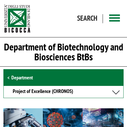
Skip to main content
SEARCH
Department of Biotechnology and
Biosciences BtBs
Browse the section
Department
Project of Excellence (CHRONOS)
Image