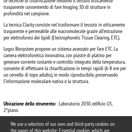
Le tecniche di chiarificazione rendono il tessuto otticamente
trasparente consentendo di fare Imaging 3D di strutture in
profondità nel campione.
La tecnica Clarity consiste nel trasformare il tessuto in otticamente
trasparente e permeabile alle macromolecole grazie all’estrazione
per elettroforesi dei lipidi (Electrophoretic Tissue Clearing, ETC).
Logos Biosystem propone un sistema avanzato per fare ETC. La
camera elettroforetica innovativa, con piastre di platino per
generare corrente costante e controllo integrato della temperatura,
consente di effettuare la chiarificazione in tempi rapidi (6-8 ore per
un cervello di topo adulto), in modo riproducibile, preservando
l’informazione molecolare nativa e la struttura.
Ubicazione dello strumento:
Laboratorio 2030, edificio U3,
2°piano.
Per informazioni:
Matteo Urbano,
matteo.urbano@unimib.it
,
We use a selection of our own and third-party cookies on
02.6448.3345
the pages of this website: Essential cookies, which are