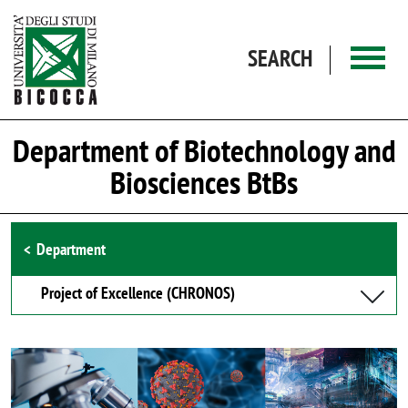
Skip to main content
SEARCH
Department of Biotechnology and
Biosciences BtBs
Browse the section
Department
Project of Excellence (CHRONOS)
Image