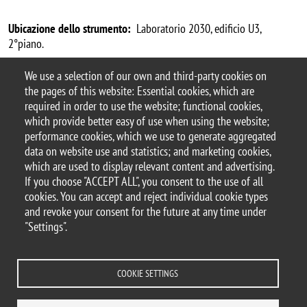
Ubicazione dello strumento:
Laboratorio 2030, edificio U3,
2°piano.
Per informazioni:
Stefano Busti,
stefano.busti1@unimib.it
, 02
We use a selection of our own and third-party cookies on
6448 4010
the pages of this website: Essential cookies, which are
required in order to use the website; functional cookies,
Tariffario 2024 - LID1_LID di Modelli Multicellulari
which provide better easy of use when using the website;
Avanzati_v4_1
performance cookies, which we use to generate aggregated
data on website use and statistics; and marketing cookies,
which are used to display relevant content and advertising.
If you choose "ACCEPT ALL", you consent to the use of all
© 2025 University of Milano-Bicocca
cookies. You can accept and reject individual cookie types
Piazza dell'Ateneo Nuovo, 1 - 20126, Milan
and revoke your consent for the future at any time under
PEC address:
ateneo.bicocca@pec.unimib.it
"Settings".
P.I. 12621570154 |
redazioneweb.btbs@unimib.it
COOKIE SETTINGS