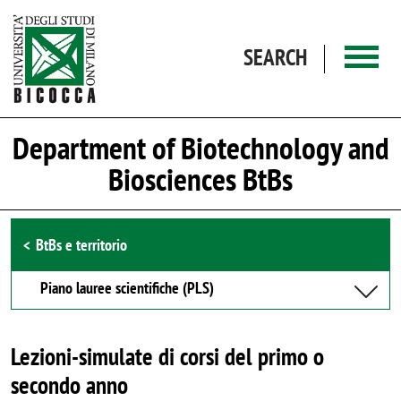
Skip to main content
SEARCH
Department of Biotechnology and
Biosciences BtBs
Browse the section
BtBs e territorio
Piano lauree scientifiche (PLS)
Lezioni-simulate di corsi del primo o
secondo anno