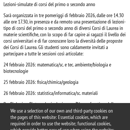
Lezioni-simulate di corsi del primo o secondo anno
Sarà organizzata in tre pomeriggi di febbraio 2026, dalle ore 14.30
alle ore 17.30, in presenza e da remoto una presentazione di lezioni-
tipo di corsi del primo o secondo anno di diversi Corsi di Laurea in
materie scientifiche, con lo scopo di far capire ai ragazzi il livello dei
corsi universitari e di far conoscere loro la diversità delle proposte
dei Corsi di Laurea. Gli studenti sono caldamente invitati a
partecipare a tutte le sessioni così articolate:
24 febbraio 2026: matematica/sc. e tec. ambiente/biologia e
biotecnologie
25 febbraio 2026: fisica/chimica/geologia
26 febbraio 2026: statistica/informatica/sc. materiali
Per Biologia e Biotecnologie: Lezione su “Nuove frontiere della
genetica nell’era post-genomica” della Prof.ssa Michela Clerici
We use a selection of our own and third-party cookies on
the pages of this website: Essential cookies, which are
Referente della iniziativa: Prof.ssa Laura D'Alfonso
required in order to use the website; functional cookies,
(
laura.dalfonso@unimib.it
)
which provide better easy of use when using the website;