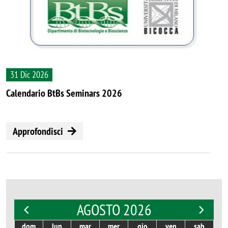
31 Dic 2026
Calendario BtBs Seminars 2026
Approfondisci
AGOSTO 2026
dom
lun
mar
mer
gio
ven
sab