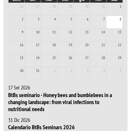
26
27
28
29
30
31
1
2
3
4
5
6
7
8
9
10
11
12
13
14
15
16
17
18
19
20
21
22
23
24
25
26
27
28
29
30
31
1
2
3
4
5
17 Set 2026
BtBs seminario - Honey bees and bumblebees in a
changing landscape: from viral infections to
nutritional needs
31 Dic 2026
Calendario BtBs Seminars 2026