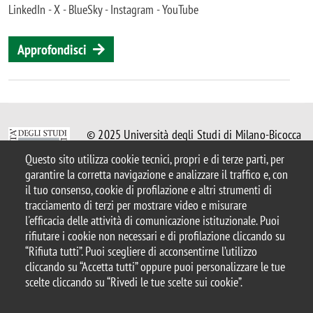
LinkedIn - X - BlueSky - Instagram - YouTube
Approfondisci
© 2025 Università degli Studi di Milano-Bicocca
Piazza dell'Ateneo Nuovo, 1 - 20126, Milano
Questo sito utilizza cookie tecnici, propri e di terze parti, per
Casella PEC:
ateneo.bicocca@pec.unimib.it
garantire la corretta navigazione e analizzare il traffico e, con
P.I. 12621570154 |
il tuo consenso, cookie di profilazione e altri strumenti di
redazioneweb.btbs@unimib.it
tracciamento di terzi per mostrare video e misurare
l'efficacia delle attività di comunicazione istituzionale. Puoi
rifiutare i cookie non necessari e di profilazione cliccando su
“Rifiuta tutti”. Puoi scegliere di acconsentirne l’utilizzo
cliccando su “Accetta tutti” oppure puoi personalizzare le tue
Note legali
Privacy e cookie policy
Amministrazione trasparente
scelte cliccando su “Rivedi le tue scelte sui cookie”.
Dichiarazione di accessibilità
Accessibilità
Statistiche di accesso
Rivedi le tue scelte sui cookie