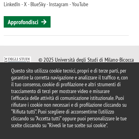
LinkedIn - X - BlueSky - Instagram - YouTube
Approfondisci
© 2025 Università degli Studi di Milano-Bicocca
Piazza dell'Ateneo Nuovo, 1 - 20126, Milano
Questo sito utilizza cookie tecnici, propri e di terze parti, per
Casella PEC:
ateneo.bicocca@pec.unimib.it
garantire la corretta navigazione e analizzare il traffico e, con
P.I. 12621570154 |
il tuo consenso, cookie di profilazione e altri strumenti di
redazioneweb.btbs@unimib.it
tracciamento di terzi per mostrare video e misurare
l'efficacia delle attività di comunicazione istituzionale. Puoi
rifiutare i cookie non necessari e di profilazione cliccando su
“Rifiuta tutti”. Puoi scegliere di acconsentirne l’utilizzo
cliccando su “Accetta tutti” oppure puoi personalizzare le tue
Note legali
Privacy e cookie policy
Amministrazione trasparente
scelte cliccando su “Rivedi le tue scelte sui cookie”.
Dichiarazione di accessibilità
Accessibilità
Statistiche di accesso
Rivedi le tue scelte sui cookie