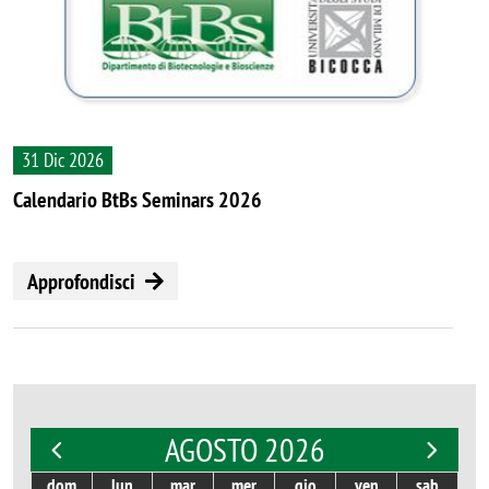
31 Dic 2026
Calendario BtBs Seminars 2026
Approfondisci
AGOSTO 2026
dom
lun
mar
mer
gio
ven
sab