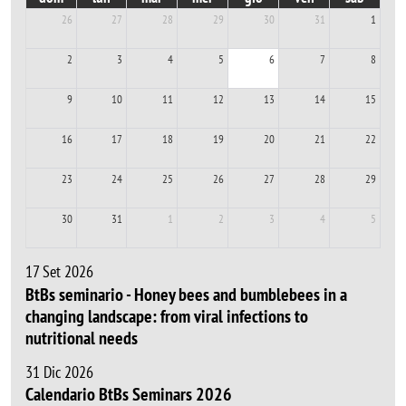
26
27
28
29
30
31
1
2
3
4
5
6
7
8
9
10
11
12
13
14
15
16
17
18
19
20
21
22
23
24
25
26
27
28
29
30
31
1
2
3
4
5
17 Set 2026
BtBs seminario - Honey bees and bumblebees in a
changing landscape: from viral infections to
nutritional needs
31 Dic 2026
Calendario BtBs Seminars 2026